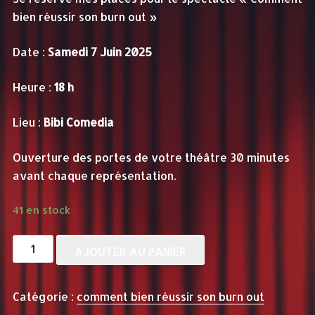
bien réussir son burn out »
Date :
Samedi 7 Juin 2025
Heure :
18 h
Lieu :
Bibi Comedia
Ouverture des portes de votre théâtre 30 minutes
avant chaque représentation.
41 en stock
quantité
AJOUTER AU PANIER
de
COMMENT
Catégorie :
comment bien réussir son burn out
BIEN