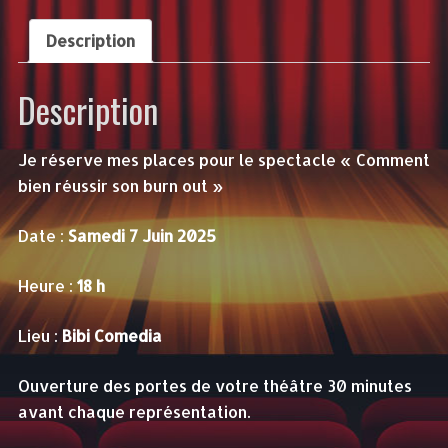
REUSSIR
SON
Description
BURN
OUT
Description
-
7
JUIN
Je réserve mes places pour le spectacle « Comment
-
bien réussir son burn out »
18h
Date :
Samedi 7 Juin 2025
Heure :
18 h
Lieu :
Bibi Comedia
Ouverture des portes de votre théâtre 30 minutes
avant chaque représentation.