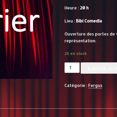
Heure :
20 h
Lieu :
Bibi Comedia
Ouverture des portes de 
représentation.
25 en stock
quantité
AJOUTER AU P
de
FERGUS
Catégorie :
Fergus
7
FÉVRIER
-
20h