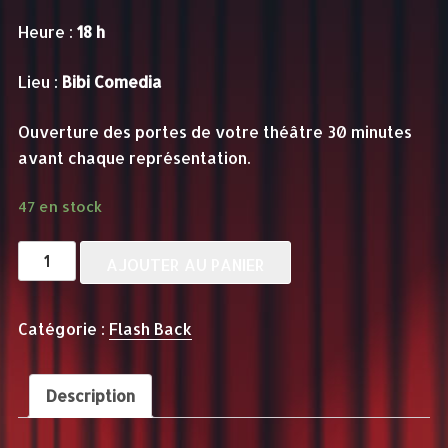
Heure :
18 h
Lieu :
Bibi Comedia
Ouverture des portes de votre théâtre 30 minutes
avant chaque représentation.
47 en stock
quantité
AJOUTER AU PANIER
de
FLASH
Catégorie :
Flash Back
BACK
-
12
Description
septembre
-