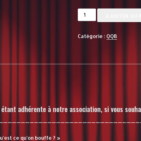
quantité
AJOUTER AU P
de
QQB
Catégorie :
QQB
-
26
SEPTEMBRE
-
20h
-
BIBI
VIP
étant adhérente à notre association, si vous souha
————————————————————————————————
’est ce qu’on bouffe ? »