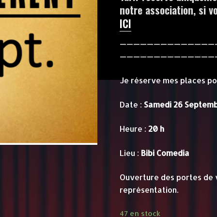
notre association, si 
ICI
——————————————
——————————————
Je réserve mes places pou
Date :
Samedi 26 Septem
Heure :
20 h
Lieu :
Bibi Comedia
Ouverture des portes de 
représentation.
47 en stock