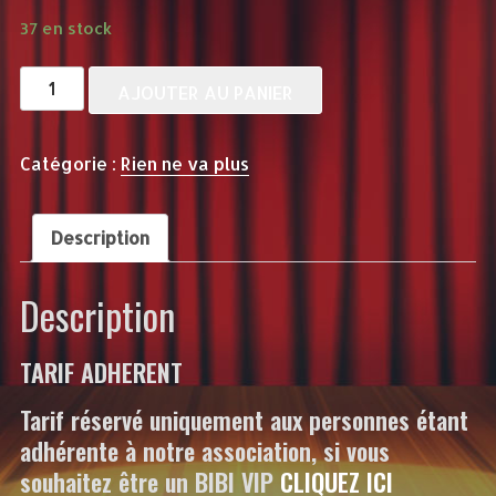
37 en stock
quantité
AJOUTER AU PANIER
de
RIEN
Catégorie :
Rien ne va plus
NE
VA
PLUS
Description
-
31
Description
MAI
-
TARIF ADHERENT
18h
-
Tarif réservé uniquement aux personnes étant
BIBI
adhérente à notre association, si vous
VIP
souhaitez être un BIBI VIP
CLIQUEZ ICI