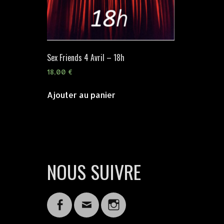
Sex Friends 4 Avril – 18h
18,00
€
Ajouter au panier
NOUS SUIVRE