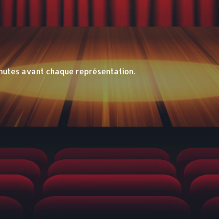
nutes avant chaque représentation.