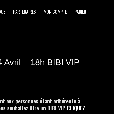
OUS
PARTENAIRES
MON COMPTE
PANIER
 Avril – 18h BIBI VIP
ent aux personnes étant adhérente à
vous souhaitez être un BIBI VIP
CLIQUEZ