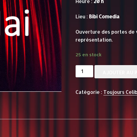
Heure :
20 h
Lieu :
Bibi Comedia
Ouverture des portes de 
représentation.
25 en stock
quantité
AJOUTER AU P
de
TOUJOURS
Catégorie :
Toujours Celi
CELIB
-
22
Mai
-
20h