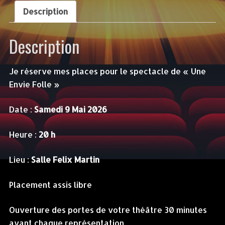
9
Description
MAI
-
Description
20h
-
FELIX
Je réserve mes places pour le spectacle de « Une
MARTIN
Envie Folle »
Date :
Samedi 9 Mai 2026
Heure :
20 h
Lieu :
Salle Felix Martin
Placement assis libre
Ouverture des portes de votre théâtre 30 minutes
avant chaque représentation.