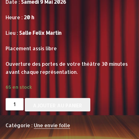
Date :
Samedi 9 Mai 2026
Heure :
20 h
Lieu :
Salle Felix Martin
Placement assis libre
Ouverture des portes de votre théâtre 30 minutes
avant chaque représentation.
65 en stock
quantité
AJOUTER AU PANIER
de
UNE
Catégorie :
Une envie folle
ENVIE
FOLLE