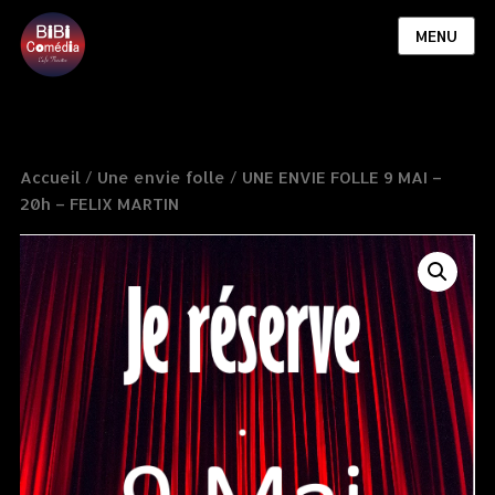
MENU
Accueil
/
Une envie folle
/ UNE ENVIE FOLLE 9 MAI –
20h – FELIX MARTIN