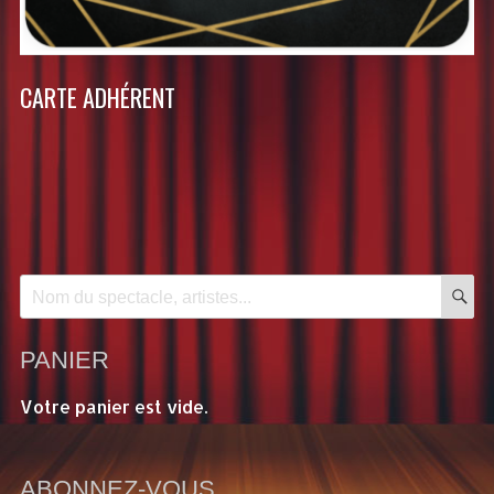
CARTE ADHÉRENT
R
Recherche
pour:
PANIER
Votre panier est vide.
ABONNEZ-VOUS